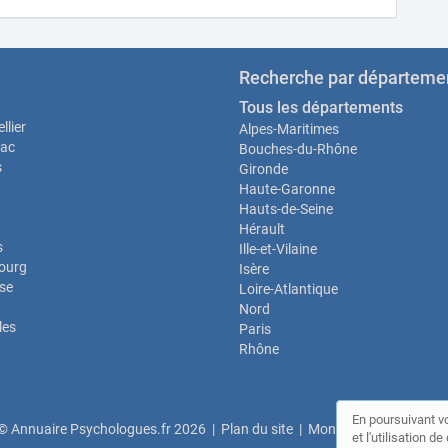
Recherche par départeme
Tous les départements
llier
Alpes-Maritimes
ac
Bouches-du-Rhône
s
Gironde
Haute-Garonne
Hauts-de-Seine
Hérault
s
Ille-et-Vilaine
ourg
Isère
se
Loire-Atlantique
Nord
les
Paris
Rhône
En poursuivant vo
© Annuaire Psychologues.fr 2026 |
Plan du site
|
Mon compte
|
Contac
et l'utilisation 