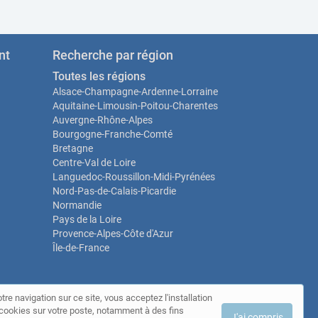
nt
Recherche par région
Toutes les régions
Alsace-Champagne-Ardenne-Lorraine
Aquitaine-Limousin-Poitou-Charentes
Auvergne-Rhône-Alpes
Bourgogne-Franche-Comté
Bretagne
Centre-Val de Loire
Languedoc-Roussillon-Midi-Pyrénées
Nord-Pas-de-Calais-Picardie
Normandie
Pays de la Loire
Provence-Alpes-Côte d'Azur
Île-de-France
tre navigation sur ce site, vous acceptez l'installation
t
de cookies sur votre poste, notamment à des fins
J'ai compris