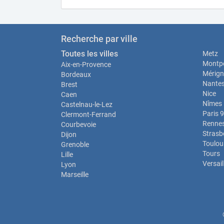
Recherche par ville
Toutes les villes
Metz
Montpe
Aix-en-Provence
Mérign
Bordeaux
Nante
Brest
Nice
Caen
Nîmes
Castelnau-le-Lez
Paris 9
Clermont-Ferrand
Renne
Courbevoie
Strasb
Dijon
Toulou
Grenoble
Tours
Lille
Versail
Lyon
Marseille