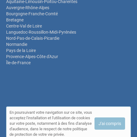
Aquitaine-Limousin-Poitou-Charentes
Auvergne-Rhône-Alpes
Bourgogne-Franche-Comté
Bretagne
Centre-Val de Loire
Languedoc-Roussillon-Midi-Pyrénées
Nord-Pas-de-Calais-Picardie
Normandie
Pays de la Loire
Provence-Alpes-Côte d'Azur
Île-de-France
En poursuivant votre navigation sur ce site, vous
© Annuaire Psychologues.fr 2026 |
Plan du site
|
Mon compte
|
acceptez l'installation et l'utilisation de cookies
Contact
sur votre poste, notamment à des fins d'analyse
J'ai compris
Conditions générales d'utilisation
|
Mentions légales
d'audience, dans le respect de notre politique
de protection de votre vie privée.
Cet annuaire a été créé avec ❤ par
Simplébo Annuaire