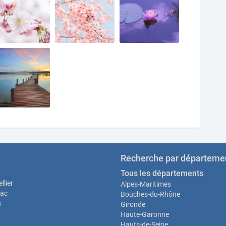
Recherche par départeme
Tous les départements
llier
Alpes-Maritimes
ac
Bouches-du-Rhône
s
Gironde
Haute-Garonne
Hauts-de-Seine