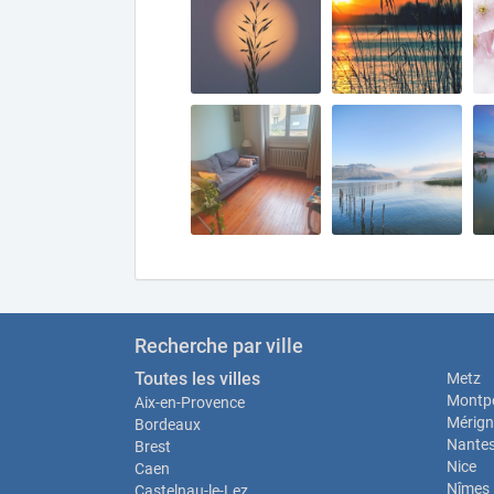
Recherche par ville
Toutes les villes
Metz
Montpe
Aix-en-Provence
Mérign
Bordeaux
Nante
Brest
Nice
Caen
Nîmes
Castelnau-le-Lez