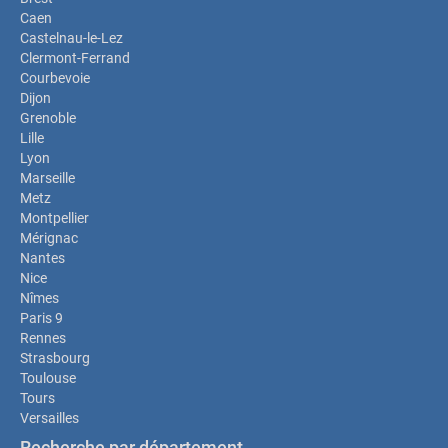
Caen
Castelnau-le-Lez
Clermont-Ferrand
Courbevoie
Dijon
Grenoble
Lille
Lyon
Marseille
Metz
Montpellier
Mérignac
Nantes
Nice
Nîmes
Paris 9
Rennes
Strasbourg
Toulouse
Tours
Versailles
Recherche par département