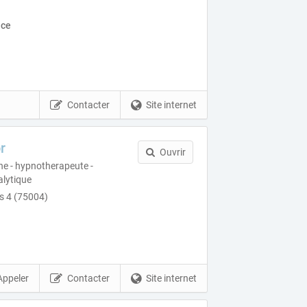
nce
Contacter
Site internet
r
Ouvrir
ne - hypnotherapeute -
lytique
is 4 (75004)
Appeler
Contacter
Site internet